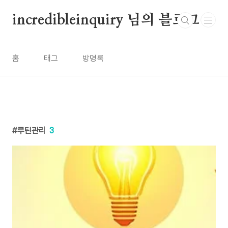
본문 바로가기
incredibleinquiry 님의 블로그
홈
태그
방명록
루틴관리
3