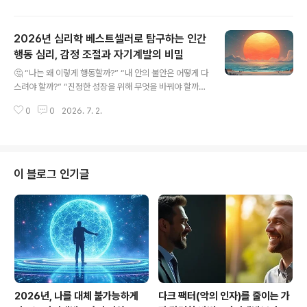
를 모은 자기계발 신간, '세계사를 움직인 35인의 리더
십'은 이러한 고민에 대한 명쾌한 해답을 제시합니다. 총 7
2026년 심리학 베스트셀러로 탐구하는 인간
개의 파트로 구성된 이 책은 권력의 탄생부터 리더의 최후
까지를 장대하게 다루며, 독자에게 깊은 통찰과 함께 강력
행동 심리, 감정 조절과 자기계발의 비밀
글 내용
한 울림을 선사합니다. 왜 하필 35인일까요? 저자는 동서
🤔 “나는 왜 이렇게 행동할까?” “내 안의 불안은 어떻게 다
양의 고대 제국 건설자부터 현대의 기업가까지, 인간이 가
스려야 할까?” “진정한 성장을 위해 무엇을 바꿔야 할까?”
진 리더십의 모든 스펙트럼을 보여주기 위해 이 숫자를 선
2026년, 급변하는 시대 속에서 우리는 매일 새로운 도전
택했습니다. 각 인물의 이야기는 마치 한 편의 드라마처럼
0
0
2026. 7. 2.
과 복잡한 감정의 파도 위에 서 있습니다. 기술은 편리함을
펼쳐지며, 우리는 그들의 선택을 지켜보며..
가져다주었지만, 동시에 정체성의 혼란과 미래에 대한 막
연한 불안감을 키우기도 했습니다. 이러한 때, 심리학은 단
순한 학문을 넘어 우리 삶의 방향을 제시하는 나침반이 되
어줍니다. 특히 올해 출간된 여러 심리학 베스트셀러들은
이 블로그 인기글
인간 행동 심리의 깊은 수수께끼를 풀고, 감정 조절과 자기
계발의 구체적인 방법을 제시하며 독자들의 큰 주목을 받
고 있습니다. 이 글에서는 이 책들이 공통으로 말하는 핵심
지혜와 함께, 이를 나의 삶에 적용할 수 있는 실질적인 방법
을 깊이 있게 탐구해보..
2026년, 나를 대체 불가능하게
다크 팩터(악의 인자)를 줄이는 가