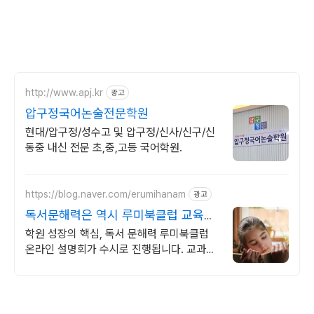
http://www.apj.kr
광고
압구정국어논술전문학원
현대/압구정/성수고 및 압구정/신사/신구/신
동중 내신 전문 초,중,고등 국어학원.
https://blog.naver.com/erumihanam
광고
독서문해력은 역시 루미북클럽 교육사
업의 기초 경쟁력
학원 성장의 핵심, 독서 문해력 루미북클럽
온라인 설명회가 수시로 진행됩니다. 교과수
록도서, 연계도서 중심으로 다양한 독후활동,
어휘력, 문해력, 글쓰기 완성