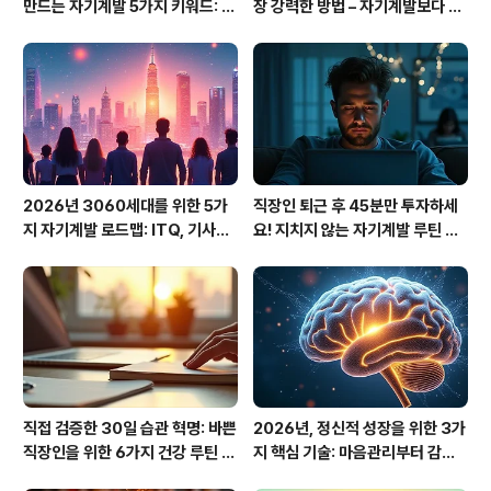
만드는 자기계발 5가지 키워드: A
장 강력한 방법 – 자기계발보다 중
I 코워크부터 에코-책임까지
요한 공감 능력
2026년 3060세대를 위한 5가
직장인 퇴근 후 45분만 투자하세
지 자기계발 로드맵: ITQ, 기사시
요! 지치지 않는 자기계발 루틴 설
험, 이모티콘으로 새로운 인생 설
계의 모든 것
계
직접 검증한 30일 습관 혁명: 바쁜
2026년, 정신적 성장을 위한 3가
직장인을 위한 6가지 건강 루틴 실
지 핵심 기술: 마음관리부터 감정
험 보고서
지능, 명상까지